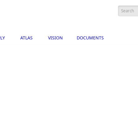
Search
LY
ATLAS
VISION
DOCUMENTS