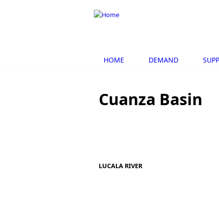
Skip to main content
HOME
DEMAND
SUPP
Cuanza Basin
LUCALA RIVER