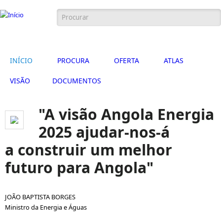
Passar para o conteúdo principal
Formulário de procura
Português
English
INÍCIO
PROCURA
OFERTA
ATLAS
VISÃO
DOCUMENTOS
"A visão Angola Energia
2025 ajudar-nos-á
a construir um melhor
futuro para Angola"
JOÃO BAPTISTA BORGES
Ministro da Energia e Águas